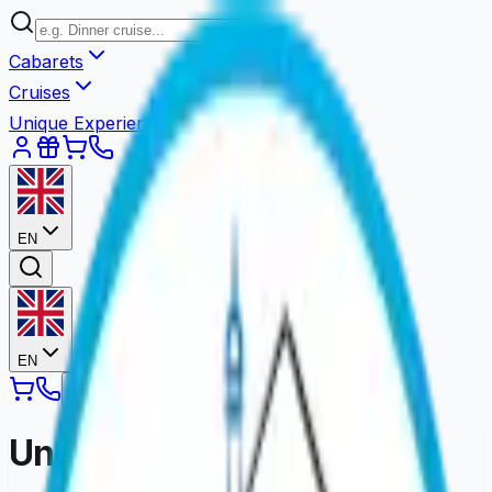
Cabarets
Cruises
Unique Experiences
EN
EN
Une erreur est survenue