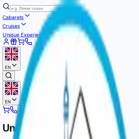
Cabarets
Cruises
Unique Experiences
EN
EN
Une erreur est survenue