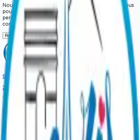
Nous sommes désolés pour la gêne occasionnée. Vous
pouvez réessayer dans un instant. Si le problème
persiste, contactez-nous en précisant la page
concernée.
Réessayer
9.4
/ 10
2,975
reviews
The official platform to book your Parisian experiences.
Our Experiences
Dinner Shows
Sightseeing Cruises
Dinner Cruises
Tastings
& Wine
Unusual Tours
Gift Ideas