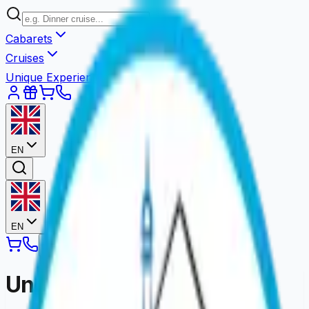
Cabarets
Cruises
Unique Experiences
EN
EN
Une erreur est survenue