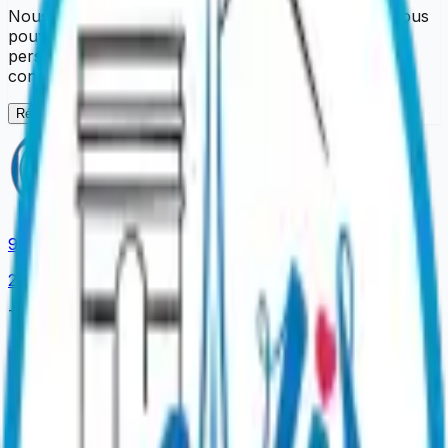
Nous sommes désolés pour la gêne occasionnée. Vous
pouvez réessayer dans un instant. Si le problème
persiste, contactez-nous en précisant la page
concernée.
Réessayer
9.4
/ 10
2,981
reviews
The official platform to book your Parisian experiences.
Our Experiences
Dinner Shows
Sightseeing Cruises
Dinner Cruises
Tastings
& Wine
Unusual Tours
Gift Ideas