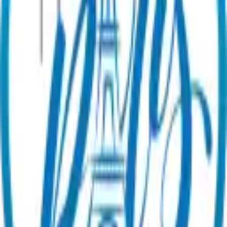
Information
Use my gift card
Guides & News
Become a partner
About
us
Contact our team!
Legal
General Terms of Sale
Legal Notice
Privacy Policy
Review
Management Policy
Cookie preferences
©
2026
Paris en un Clic.
All rights reserved.