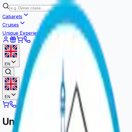
Cabarets
Cruises
Unique Experiences
EN
EN
Une erreur est survenue