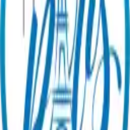
Information
Use my gift card
Guides & News
Become a partner
About
us
Contact our team!
Legal
General Terms of Sale
Legal Notice
Privacy Policy
Review
Management Policy
Cookie preferences
©
2026
Paris en un Clic.
All rights reserved.