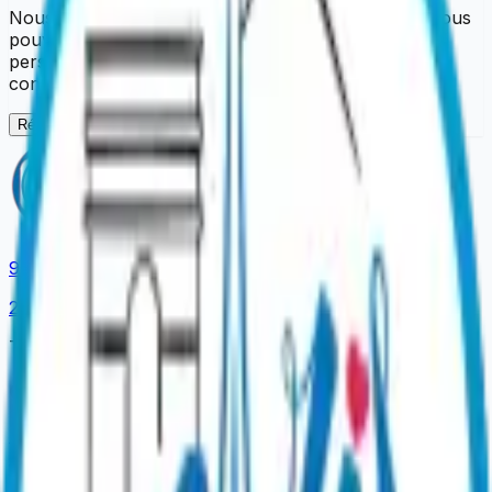
Nous sommes désolés pour la gêne occasionnée. Vous
pouvez réessayer dans un instant. Si le problème
persiste, contactez-nous en précisant la page
concernée.
Réessayer
9.4
/ 10
2,958
reviews
The official platform to book your Parisian experiences.
Our Experiences
Dinner Shows
Sightseeing Cruises
Dinner Cruises
Tastings
& Wine
Unusual Tours
Gift Ideas