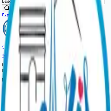
Buscar una actividad o lugar…
Buscar
Explorar nuestras ofertas
9,4
/ 10
2978
opiniones
La plataforma oficial para reservar sus experiencias
parisinas.
Nuestras Experiencias
Cenas Espectáculo
Cruceros de Paseo
Cruceros con
Cena
Catas y Vinos
Visitas Insólitas
Ideas Regalo
Información