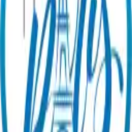
Utilizar mi tarjeta regalo
Guías y noticias
Ser socio
Sobre
nosotros
¡Contacte con nuestro equipo!
Legal
Condiciones Generales de Venta
Aviso legal
Política de
privacidad
Política de gestión de reseñas
Preferencias de cookies
©
2026
Paris en un Clic.
Todos los derechos
reservados.