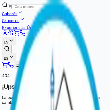
Cabarés
Cruceros
Experiencias Únicas
ES
ES
404
¡Ups! Página no encontrada.
La experiencia que busca ya no está disponible o ha
cambiado de dirección.