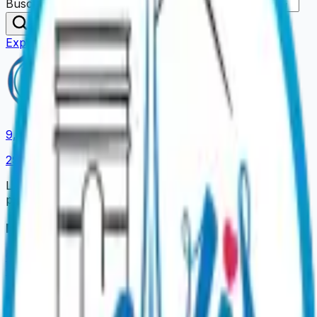
Buscar una actividad o lugar…
Buscar
Explorar nuestras ofertas
9,4
/ 10
2967
opiniones
La plataforma oficial para reservar sus experiencias
parisinas.
Nuestras Experiencias
Cenas Espectáculo
Cruceros de Paseo
Cruceros con
Cena
Catas y Vinos
Visitas Insólitas
Ideas Regalo
Información