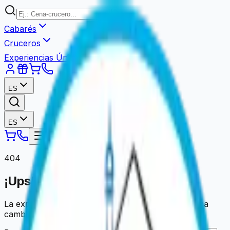
Cabarés
Cruceros
Experiencias Únicas
ES
ES
404
¡Ups! Página no encontrada.
La experiencia que busca ya no está disponible o ha
cambiado de dirección.