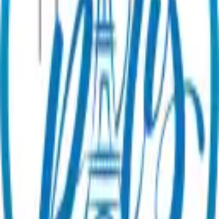
Utilizar mi tarjeta regalo
Guías y noticias
Ser socio
Sobre
nosotros
¡Contacte con nuestro equipo!
Legal
Condiciones Generales de Venta
Aviso legal
Política de
privacidad
Política de gestión de reseñas
Preferencias de cookies
©
2026
Paris en un Clic.
Todos los derechos
reservados.