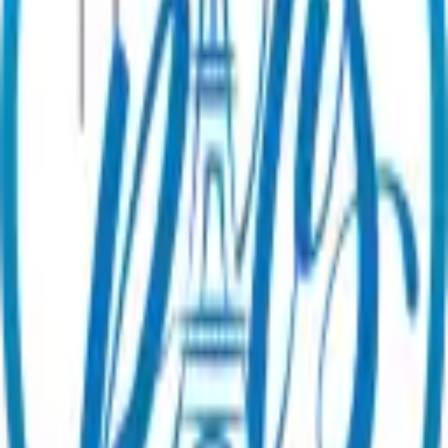
Utilizar mi tarjeta regalo
Guías y noticias
Ser socio
Sobre
nosotros
¡Contacte con nuestro equipo!
Legal
Condiciones Generales de Venta
Aviso legal
Política de
privacidad
Política de gestión de reseñas
Preferencias de cookies
©
2026
Paris en un Clic.
Todos los derechos
reservados.