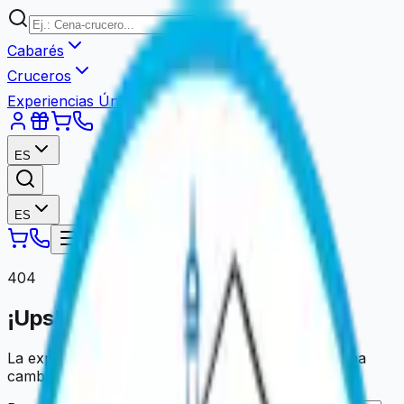
Cabarés
Cruceros
Experiencias Únicas
ES
ES
404
¡Ups! Página no encontrada.
La experiencia que busca ya no está disponible o ha
cambiado de dirección.