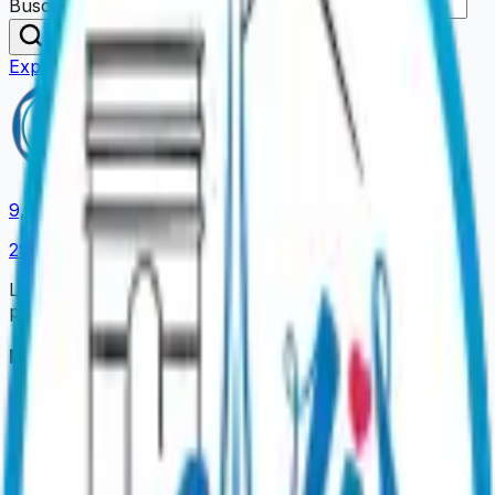
Buscar una actividad o lugar…
Buscar
Explorar nuestras ofertas
9,4
/ 10
2989
opiniones
La plataforma oficial para reservar sus experiencias
parisinas.
Nuestras Experiencias
Cenas Espectáculo
Cruceros de Paseo
Cruceros con
Cena
Catas y Vinos
Visitas Insólitas
Ideas Regalo
Información