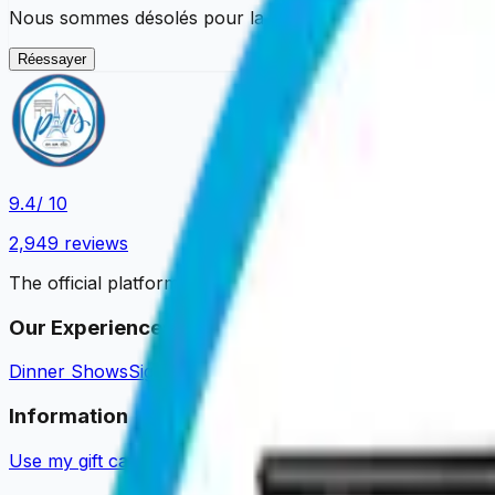
Nous sommes désolés pour la gêne occasionnée. Vous pouv
Réessayer
9.4
/ 10
2,949
reviews
The official platform to book your Parisian experiences.
Our Experiences
Dinner Shows
Sightseeing Cruises
Dinner Cruises
Tastings 
Information
Use my gift card
Guides & News
Become a partner
About u