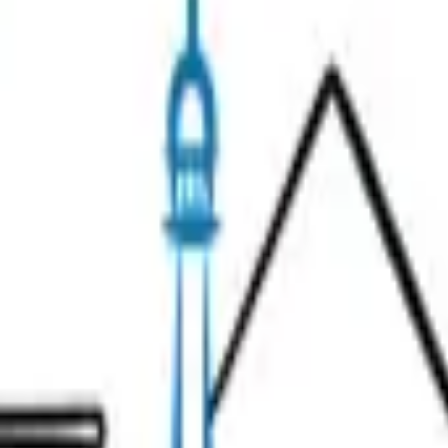
ez réessayer dans un instant. Si le problème persiste, c
& Wine
Unusual Tours
Gift Ideas
s
Contact our team!