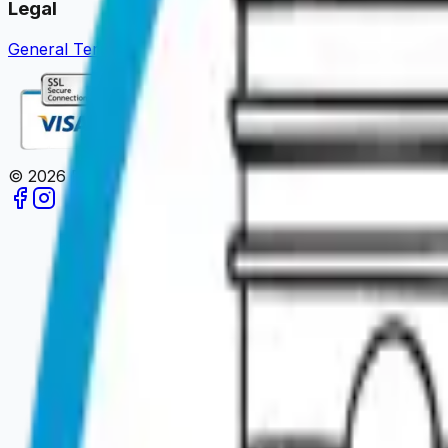
Legal
General Terms of Sale
Legal Notice
Privacy Policy
Review 
©
2026
Paris en un Clic.
All rights reserved.