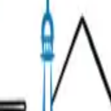
ez réessayer dans un instant. Si le problème persiste, c
& Wine
Unusual Tours
Gift Ideas
s
Contact our team!