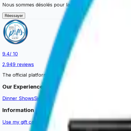
Nous sommes désolés pour la gêne occasionnée. Vous pouv
Réessayer
9.4
/ 10
2,949
reviews
The official platform to book your Parisian experiences.
Our Experiences
Dinner Shows
Sightseeing Cruises
Dinner Cruises
Tastings 
Information
Use my gift card
Guides & News
Become a partner
About u