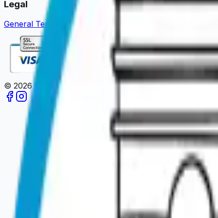
Legal
General Terms of Sale
Legal Notice
Privacy Policy
Review 
©
2026
Paris en un Clic.
All rights reserved.