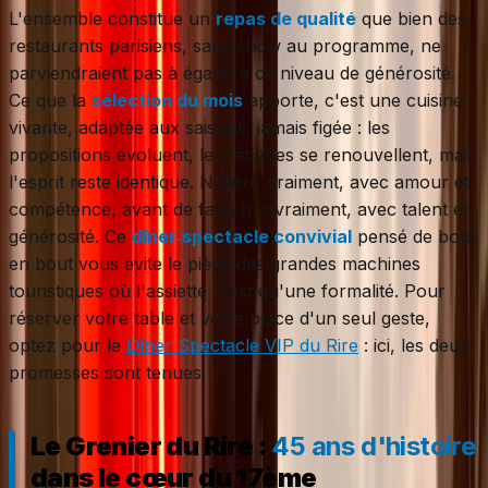
L'ensemble constitue un
repas de qualité
que bien des
restaurants parisiens, sans show au programme, ne
parviendraient pas à égaler à ce niveau de générosité.
Ce que la
sélection du mois
apporte, c'est une cuisine
vivante, adaptée aux saisons, jamais figée : les
propositions évoluent, les recettes se renouvellent, mais
l'esprit reste identique. Nourrir vraiment, avec amour et
compétence, avant de faire rire vraiment, avec talent et
générosité. Ce
dîner‑spectacle convivial
pensé de bout
en bout vous évite le piège des grandes machines
touristiques où l'assiette n'est qu'une formalité. Pour
réserver votre table et votre place d'un seul geste,
optez pour le
Dîner Spectacle VIP du Rire
: ici, les deux
promesses sont tenues.
Le Grenier du Rire :
45 ans d'histoire
dans le cœur du 17ème