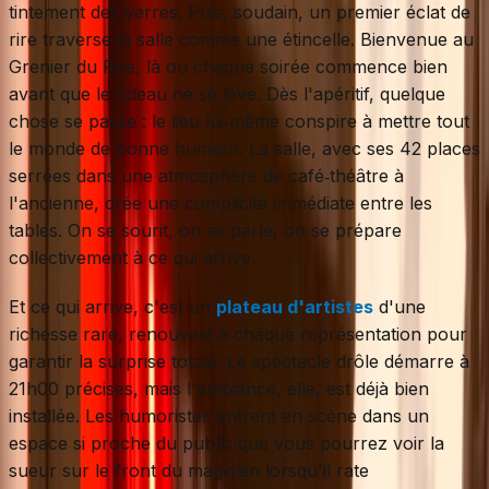
tintement des verres. Puis, soudain, un premier éclat de
rire traverse la salle comme une étincelle. Bienvenue au
Grenier du Rire, là où chaque soirée commence bien
avant que le rideau ne se lève. Dès l'apéritif, quelque
chose se passe : le lieu lui‑même conspire à mettre tout
le monde de bonne humeur. La salle, avec ses 42 places
serrées dans une atmosphère de café‑théâtre à
l'ancienne, crée une complicité immédiate entre les
tables. On se sourit, on se parle, on se prépare
collectivement à ce qui arrive.
Et ce qui arrive, c'est un
plateau d'artistes
d'une
richesse rare, renouvelé à chaque représentation pour
garantir la surprise totale. Le spectacle drôle démarre à
21h00 précises, mais l'ambiance, elle, est déjà bien
installée. Les humoristes entrent en scène dans un
espace si proche du public que vous pourrez voir la
sueur sur le front du magicien lorsqu'il rate