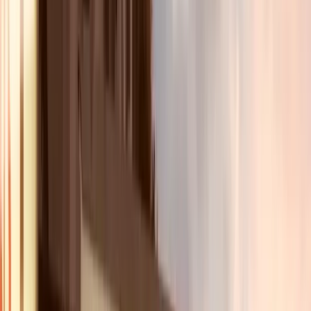
4,6
(
12 avis
)
Paris 17e - Ternes
Dîner & Spectacle inclus
Boissons comprises
Le
samedi soir
Cabaret Humoristique
Voir ce qui est inclus
À partir de
80.00
€
Voir l'offre