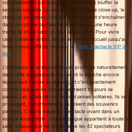
volontairement son tour pour mieux vous bluffer la
seconde suivante. Le mentalisme, la magie close‑up, le
stand‑up percutant : chaque numéro vient s'enchaîner
dans un rythme parfaitement orchestré, une heure
trente de show sans un seul temps mort. Pour vivre
cette soirée en entier, depuis le verre d'accueil jusqu'au
final, il vous suffit de réserver le
Dîner Spectacle VIP du
Rire
.
L'ambiance de la dégustation se prolonge naturellement
dans celle du spectacle : ici, on rit la bouche encore
légèrement sucrée du dessert, et c'est exactement
comme cela que les choses devraient toujours se
passer. Les éclats de rire ne sont jamais solitaires. Ils se
propagent, ils contaminent, ils créent des souvenirs
partagés. C'est la magie du spectacle vivant dans un
espace aussi intime : chaque blague appartient à toute la
salle, chaque tour de magie laisse les 42 spectateurs