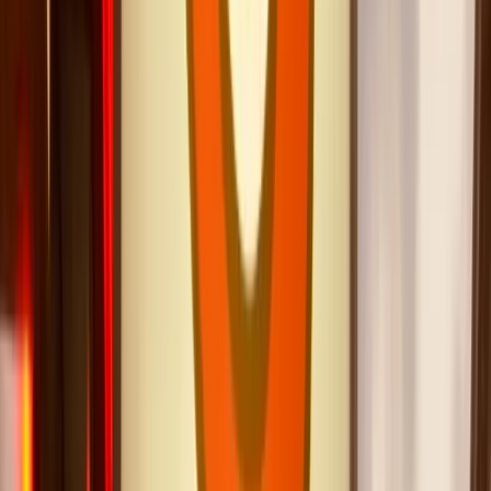
Marine C.
·
Avril 2026
Des rires et une émotion fantastique
N
Nicolas F.