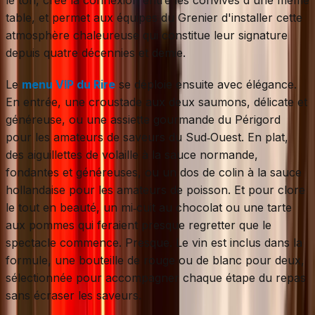
table, et permet aux équipes du Grenier d'installer cette
atmosphère chaleureuse qui constitue leur signature
depuis quatre décennies et demie.
Le
menu VIP du Rire
se déploie ensuite avec élégance.
En entrée, une croustade aux deux saumons, délicate et
généreuse, ou une assiette gourmande du Périgord
pour les amateurs de saveurs du Sud‑Ouest. En plat,
des aiguillettes de volaille à la sauce normande,
fondantes et généreuses, ou un dos de colin à la sauce
hollandaise pour les amateurs de poisson. Et pour clore
le tout en beauté, un mi‑cuit au chocolat ou une tarte
aux pommes qui feraient presque regretter que le
spectacle commence. Presque. Le vin est inclus dans la
formule, une bouteille de rouge ou de blanc pour deux,
sélectionnée pour accompagner chaque étape du repas
sans écraser les saveurs.