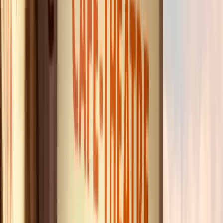
Avec seulement 42 places, le Grenier du Rire est taillé
pour vos moments qui comptent vraiment. Anniversaires
survoltés, EVG et EVJF inoubliables, fins de carrière en
fanfare ou soirées d'entreprise complices : privatiser ou
semi‑privatiser cette salle, c'est offrir une soirée gravée
dans les mémoires. La formule à mobiliser pour ces
occasions est le
Dîner Spectacle VIP du Rire
, à partir de
80 €, qui réunit tout votre groupe autour d'un dîner
servi à table puis d'un show d'1h30 au plus près des
artistes. La proximité avec la scène garantit des
moments de complicité forts, parfaits pour créer des
souvenirs collectifs que l'on raconte longtemps après.
La sélection de
Camille
:
Dîner Spectacle VIP du rire
À partir de
80.00
€
INSOLITE
L'avis de l'expert : La Formule VIP du Rire
Si vous hésitez encore, retenez ceci : il n'existe ici