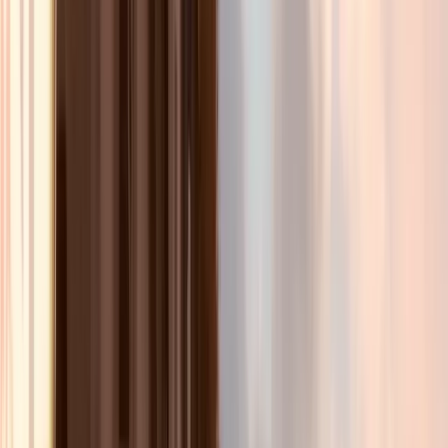
L'expérience la plus intimiste de Paris !
Choisir une date
Budget max
:
80 €+
Filtres
Dîners Spectacles
Dîners Spectacles
Dîner Spectacle VIP du rire
LE GRENIER DU RIRE