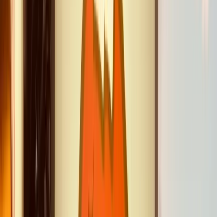
Plan du parcours
La soirée commence à
19h00
avec un accueil
personnalisé et un apéritif kir servi dans l'atmosphère
feutrée de la salle. Le dîner est ensuite servi à table dans
une ambiance musicale douce, permettant aux convives
de profiter pleinement du
menu VIP du Rire
en trois
plats avec vin inclus, sans la moindre précipitation. À
21h00
précises, le rideau se lève pour un show d'une
heure trente sans interruption : une succession de
numéros d'humour, de magie et de mentalisme portés
par un plateau d'artistes mêlant jeunes révélations et
têtes d'affiche confirmées. La représentation s'achève
vers
22h30
par un final collectif où la salle entière,
artistes et public réunis, célèbre ensemble une soirée
hors du commun, avant une éventuelle balade nocturne
vers l'Arc de Triomphe tout proche.
Point de rendez-vous