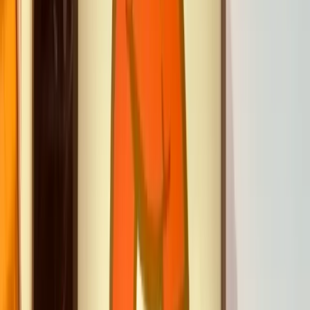
11 bis Rue des Renaudes
75017 Paris
Ternes (Ligne 2), Charles de Gaulle - Étoile
(Lignes 1, 2, 6)
Charles de Gaulle - Étoile (RER A)
Lignes 30, 31, 43, 84, 92 (Arrêt Ternes ou Place
des Ternes)
Parking INDIGO Ternes ou Wagram (à moins de
5 minutes à pied)
Erreur lors du chargement de la carte.
Obtenir l'itinéraire sur Google Maps
Demande de Devis Groupe
Devis sur-mesure
Obtenez un devis sur mesure pour votre groupe.
Remplissez ce formulaire pour obtenir une proposition