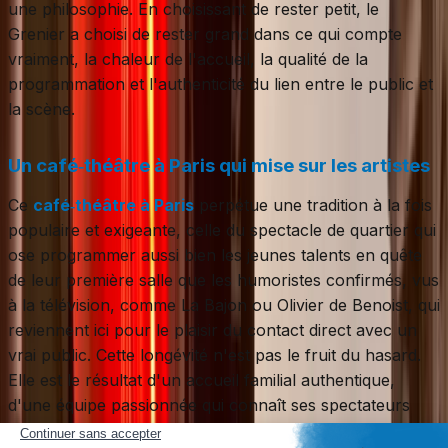
une philosophie. En choisissant de rester petit, le
Grenier a choisi de rester grand dans ce qui compte
vraiment, la chaleur de l'accueil, la qualité de la
programmation et l'authenticité du lien entre le public et
la scène.
Un café‑théâtre à Paris qui mise sur les artistes
Ce
café‑théâtre à Paris
perpétue une tradition à la fois
populaire et exigeante, celle du spectacle de quartier qui
ose programmer aussi bien les jeunes talents en quête
de leur première salle que les humoristes confirmés, vus
à la télévision, comme La Bajon ou Olivier de Benoist, qui
reviennent ici pour le plaisir du contact direct avec un
vrai public. Cette longévité n'est pas le fruit du hasard.
Elle est le résultat d'un accueil familial authentique,
d'une équipe passionnée qui connaît ses spectateurs
par leur prénom et d'une programmation soignée qui