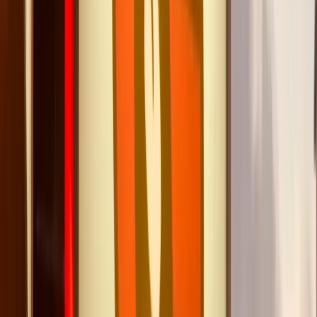
Laura N.
Laura N.
·
Mai 2026
Accueil tellement chaleureux et artistes parfaits
J