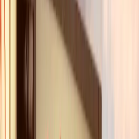
EN BREF !
Conseils Pro
Pourquoi ?
Ambiance
Vidéo
Parcours
Point de rendez-vous
Groupe
Avis
Questions fréquentes
EN SAVOIR +
Nos Offres
En Bref !
Un lieu mythique fêtant 45 ans d'éclats de rire
au cœur du 17ème arrondissement, à deux pas de
la Place des Ternes.
Un plateau d'artistes renouvelé chaque soir
(humoristes, magiciens, mentalistes) pour une
surprise totale à chaque représentation. Réservez
le
Dîner Spectacle VIP du Rire
et vivez
l'expérience.
Une cuisine maison servie à table
, vin compris,