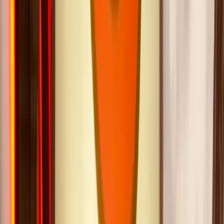
Nicolas F.
·
Mars 2026
Un cabaret tellement intime et touchant
C
Camille P.