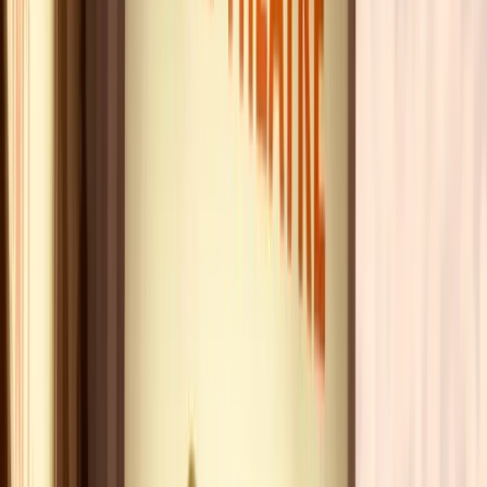
qu'une seule porte d'entrée, le
Dîner Spectacle VIP du
Rire
, et elle a l'immense avantage de tout inclure. Dès
19h00, installez‑vous pour un kir d'accueil, suivi d'une
entrée, d'un plat chaud, d'un dessert gourmand et d'une
bouteille de vin pour deux. À partir de 80 €, vous
obtenez à la fois le repas
et
le spectacle, sans cumuler
l'addition d'un restaurant et le prix d'une place. C'est la
formule à privilégier pour ne penser à rien : tout est
réglé d'avance, du verre d'accueil au lever de rideau.
La sélection de
Camille
:
Dîner Spectacle VIP du rire
À partir de
80.00
€
DÉCOUVERTE
L'avis de l'expert : Talents de demain et
confirmés
Le grand secret du Grenier, c'est que son plateau
change à chaque représentation. Un soir, vous
découvrez un jeune humoriste en scène ouverte qui