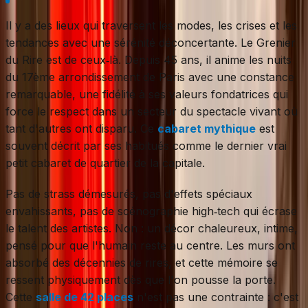
Il y a des lieux qui traversent les modes, les crises et les
tendances avec une sérénité déconcertante. Le Grenier
du Rire est de ceux‑là. Depuis 45 ans, il anime les nuits
du 17ème arrondissement de Paris avec une constance
remarquable, une fidélité à ses valeurs fondatrices qui
force le respect dans un secteur du spectacle vivant où
tant d'autres ont disparu. Ce
cabaret mythique
est
souvent décrit par ses habitués comme le dernier vrai
petit cabaret de quartier de la capitale.
Pas de strass démesurés, pas d'effets spéciaux
envahissants, pas de scénographie high‑tech qui écrase
le talent des artistes. Non : un décor chaleureux, intime,
pensé pour que l'humain reste au centre. Les murs ont
absorbé des décennies de rires, et cette mémoire se
ressent physiquement dès que l'on pousse la porte.
Cette
salle de 42 places
n'est pas une contrainte : c'est