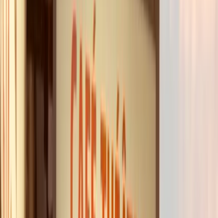
dans un cadre chaleureux et ultra‑privilégié de
seulement 42 places.
Une atmosphère unique et conviviale
idéale pour
vos anniversaires, vos EVJF/EVG et vos soirées
d'entreprise. Tout est compris dans
la formule VIP
du Rire
, sans aucun supplément caché.
Camille
Experte Spectacles & Cabarets
Quelle formule est faite pour vous ?
FESTIF
L'avis de l'expert : Célébrez vos événements