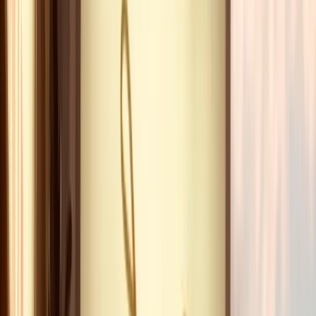
sera sur Canal+ dans six mois ; le lendemain, des têtes
d'affiche confirmées comme La Bajon ou Olivier de
Benoist vous offrent un set intime impossible à voir
ailleurs. Le
Dîner Spectacle VIP du Rire
, à partir de 80
€, est votre sésame pour cette programmation
renouvelée en permanence. Impossible de vivre deux
fois la même soirée : c'est précisément ce qui pousse
tant de spectateurs à revenir plusieurs fois dans l'année.
La sélection de
Camille
:
Dîner Spectacle VIP du rire
À partir de
80.00
€
Pourquoi choisir
LE GRENIER DU RIRE
?
L'intimité d'un café‑théâtre comme nulle part
ailleurs
Dans les grands cabarets parisiens, le spectateur est un
numéro dans un rang. Au Grenier du Rire, il devient un
complice
. La différence se mesure en centimètres : ici,