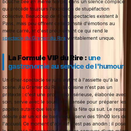
bouche bée en même temps, dans un silence complice
qui précède toujours l'explosion de stupéfaction
collective. Beaucoup de dîners‑spectacles existent à
Paris, mais peu offrent cette densité d'émotions au
mètre carré, et c'est précisément ce qui rend le
spectacle du Grenier du Rire
véritablement unique.
La Formule VIP du Rire :
une
gastronomie au service de l'humour
Un dîner‑spectacle se juge autant à l'assiette qu'à la
scène. Au Grenier du Rire, la cuisine n'est pas un
prétexte : c'est une proposition sérieuse, élaborée avec
soin, servie avec le sourire et pensée pour préparer les
papilles autant que les esprits à la fête qui suit. Le repas
débute par un kir de bienvenue, servi dès 19h00 lors de
l'accueil. Ce moment d'apéritif n'est pas anodin : il pose
le ton, crée la connexion entre les convives d'une même