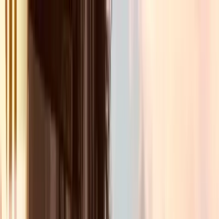
Cabarets
Croisières
Sorties insolites
FR
FR