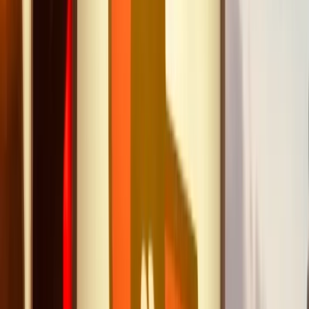
Basé sur
12
avis
Avis certifiés
5
étoiles
58%
4
étoiles
42%
3
étoiles
0%
2
étoiles
0%
1
étoiles
0%
L