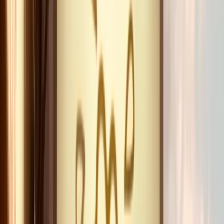
vous êtes littéralement à portée de main des artistes. Le
magicien réalise son tour à moins d'un mètre de vous.
L'humoriste vous regarde dans les yeux lorsqu'il lance
sa chute. Cette proximité physique crée une forme
d'immersion totale, impossible à reproduire dans une
salle de cinq cents places. Vous ne regardez pas un
spectacle : vous en faites partie. C'est cette alchimie
rare, dans une salle de 42 places seulement, qui fait du
Grenier le plus intimiste des cabarets de la capitale.
45 ans de savoir‑faire : la longévité comme
garantie
Dans un secteur aussi impitoyable que celui du
spectacle vivant parisien, survivre 45 ans n'est pas une
performance : c'est une
démonstration de valeur
.
Chaque année passée est une preuve supplémentaire
que le Grenier du Rire tient ses promesses, soirée après
soirée, public après public. Derrière cette longévité, il y
a un accueil familial authentique, une programmation
exigeante qui refuse de sacrifier la qualité à la quantité,
et une fidélité aux fondamentaux qui ont fait la