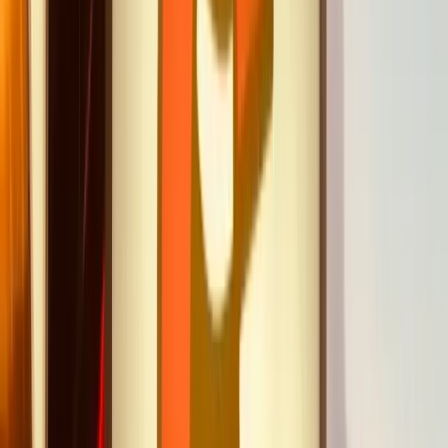
adaptée à votre groupe. Notre équipe vous répondra
sous 24h.
Particuliers & Groupes
Tarifs préférentiels et services dédiés aux groupes.
Professionnels
Entreprises, CSE, agences, écoles…
Avis de nos clients
4,6