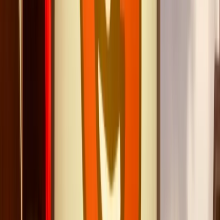
Julien T.
Julien T.
·
Mai 2026
Une ambiance festive absolument inoubliable
M
Marine C.