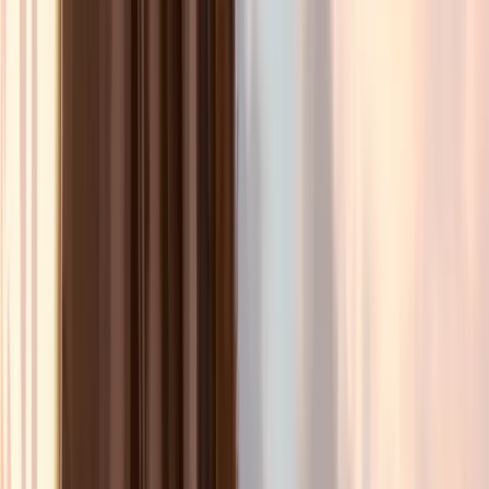
4,6
—
Basé sur
12
avis
✓
Confirmation instantanée
À partir de
80.00
€
/ personne
Confirmation instantanée
Poussez la porte du Grenier du Rire, cabaret culte du
17e. Savourez un dîner maison servi à table avant un
show d'humour et de magie au plus près des artistes.