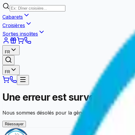
Cabarets
Croisières
Sorties insolites
FR
FR
Une erreur est survenue
Nous sommes désolés pour la gêne occasionnée. Vous pouv
Réessayer