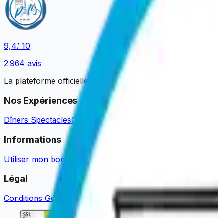
9,4
/ 10
2 964
avis
La plateforme officielle pour réserver vos expériences pa
Nos Expériences
Dîners Spectacles
Croisières Promenades
Dîners Croisière
Informations
Utiliser mon bon cadeau
Guides & Actualités
Devenir Parte
Légal
Conditions Générales de Vente
Mentions Légales
Politique 