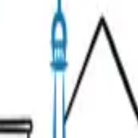
risiennes.
s
Dégustations & Vins
Visites Insolites
Idées Cadeaux
naire
À propos
Contactez notre équipe !
de confidentialité
Politique de gestion des avis
Préférences cooki