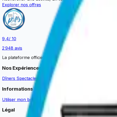
Explorer nos offres
9,4
/ 10
2 948
avis
La plateforme officielle pour réserver vos expériences pa
Nos Expériences
Dîners Spectacles
Croisières Promenades
Dîners Croisière
Informations
Utiliser mon bon cadeau
Guides & Actualités
Devenir Parte
Légal