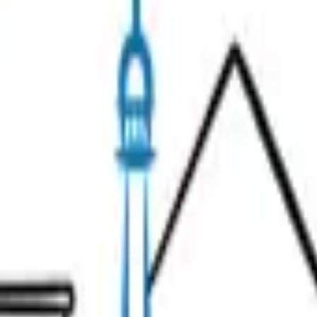
risiennes.
s
Dégustations & Vins
Visites Insolites
Idées Cadeaux
naire
À propos
Contactez notre équipe !