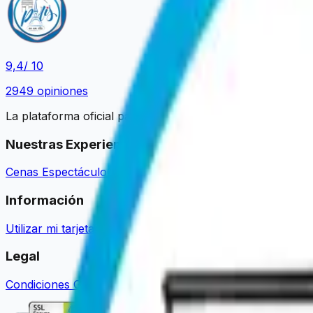
9,4
/ 10
2949
opiniones
La plataforma oficial para reservar sus experiencias paris
Nuestras Experiencias
Cenas Espectáculo
Cruceros de Paseo
Cruceros con Cena
Información
Utilizar mi tarjeta regalo
Guías y noticias
Ser socio
Sobre no
Legal
Condiciones Generales de Venta
Aviso legal
Política de pri