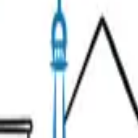
inas.
Catas y Vinos
Visitas Insólitas
Ideas Regalo
sotros
¡Contacte con nuestro equipo!
vacidad
Política de gestión de reseñas
Preferencias de cookies